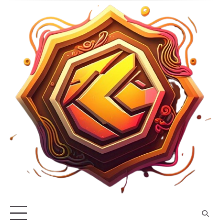
Skip
to
content