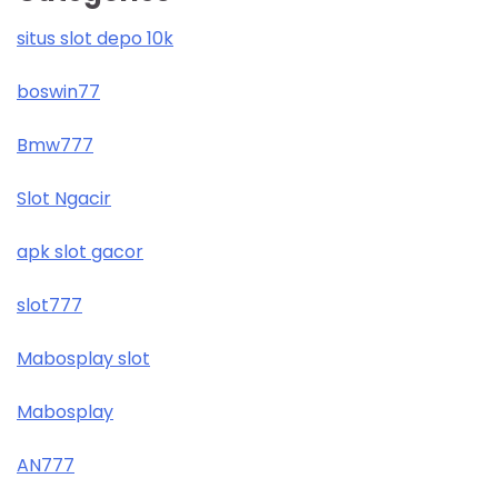
situs slot depo 10k
boswin77
Bmw777
Slot Ngacir
apk slot gacor
slot777
Mabosplay slot
Mabosplay
AN777