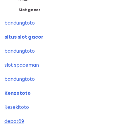
Slot gacor
bandungtoto
situs slot gacor
bandungtoto
slot spaceman
bandungtoto
Kenzototo
Rezekitoto
depot69