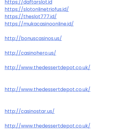
https://daftarslot.id
https://slotonlinetriofus.id/
https://theslot777.id/
https://mukacasinoonline.id/
http://bonuscasinos.us/
http://casinohero.us/
http://www.thedessertdepot.co.uk/
http://www.thedessertdepot.co.uk/
http://casinostar.us/
http://www.thedessertdepot.co.uk/