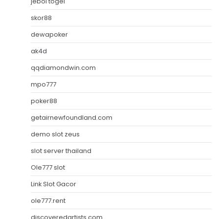
jebol togel
skor88
dewapoker
ak4d
qqdiamondwin.com
mpo777
poker88
getairnewfoundland.com
demo slot zeus
slot server thailand
Ole777 slot
Link Slot Gacor
ole777.rent
discoveredartists.com