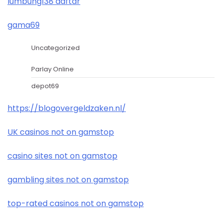
lumbung138 daftar
gama69
Uncategorized
Parlay Online
depot69
https://blogovergeldzaken.nl/
UK casinos not on gamstop
casino sites not on gamstop
gambling sites not on gamstop
top-rated casinos not on gamstop