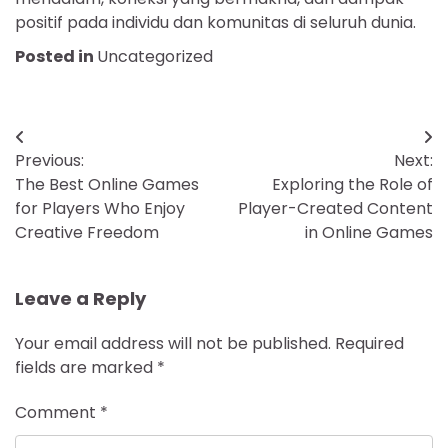
positif pada individu dan komunitas di seluruh dunia.
Posted in
Uncategorized
Post
Previous:
Next:
navigation
The Best Online Games
Exploring the Role of
for Players Who Enjoy
Player-Created Content
Creative Freedom
in Online Games
Leave a Reply
Your email address will not be published.
Required
fields are marked
*
Comment
*