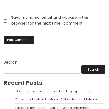
Save my name, email, and website in this
browser for the next time I comment.
Search
Search
Recent Posts
Online gaming imagination building experiences
Dominate Rivals In Strategic Online Gaming Matches
Exploring the Future of Multiplayer Entertainment