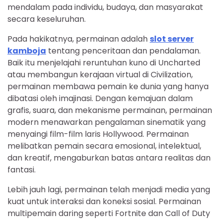
mendalam pada individu, budaya, dan masyarakat
secara keseluruhan.
Pada hakikatnya, permainan adalah
slot server
kamboja
tentang penceritaan dan pendalaman.
Baik itu menjelajahi reruntuhan kuno di Uncharted
atau membangun kerajaan virtual di Civilization,
permainan membawa pemain ke dunia yang hanya
dibatasi oleh imajinasi. Dengan kemajuan dalam
grafis, suara, dan mekanisme permainan, permainan
modern menawarkan pengalaman sinematik yang
menyaingi film-film laris Hollywood. Permainan
melibatkan pemain secara emosional, intelektual,
dan kreatif, mengaburkan batas antara realitas dan
fantasi.
Lebih jauh lagi, permainan telah menjadi media yang
kuat untuk interaksi dan koneksi sosial. Permainan
multipemain daring seperti Fortnite dan Call of Duty