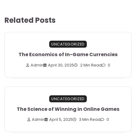
Related Posts
UNCATEGORIZED
The Economics of In-Game Currencies
Admin
April 30, 2025
2 Min Read
0
UNCATEGORIZED
The Science of Winning in Online Games
Admin
April 5, 2025
3 Min Read
0