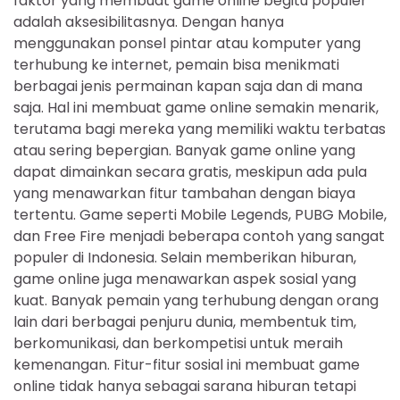
faktor yang membuat game online begitu populer
adalah aksesibilitasnya. Dengan hanya
menggunakan ponsel pintar atau komputer yang
terhubung ke internet, pemain bisa menikmati
berbagai jenis permainan kapan saja dan di mana
saja. Hal ini membuat game online semakin menarik,
terutama bagi mereka yang memiliki waktu terbatas
atau sering bepergian. Banyak game online yang
dapat dimainkan secara gratis, meskipun ada pula
yang menawarkan fitur tambahan dengan biaya
tertentu. Game seperti Mobile Legends, PUBG Mobile,
dan Free Fire menjadi beberapa contoh yang sangat
populer di Indonesia. Selain memberikan hiburan,
game online juga menawarkan aspek sosial yang
kuat. Banyak pemain yang terhubung dengan orang
lain dari berbagai penjuru dunia, membentuk tim,
berkomunikasi, dan berkompetisi untuk meraih
kemenangan. Fitur-fitur sosial ini membuat game
online tidak hanya sebagai sarana hiburan tetapi