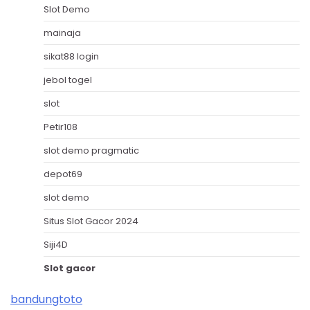
Slot Demo
mainaja
sikat88 login
jebol togel
slot
Petir108
slot demo pragmatic
depot69
slot demo
Situs Slot Gacor 2024
Siji4D
Slot gacor
bandungtoto