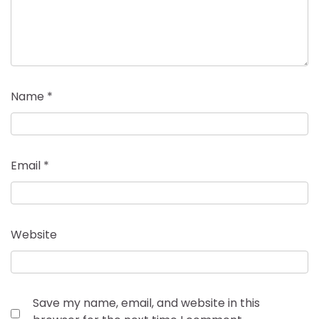
Name
*
Email
*
Website
Save my name, email, and website in this