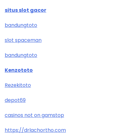
situs slot gacor
bandungtoto
slot spaceman
bandungtoto
Kenzototo
Rezekitoto
depot69
casinos not on gamstop
https://drlachortho.com