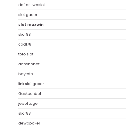
daftar jiwaslot
slot gacor
slot maxwin
skor88
cod178
toto slot
dominobet
boytoto
link slot gacor
Gaskeunbet
jebol togel
skor88
dewapoker