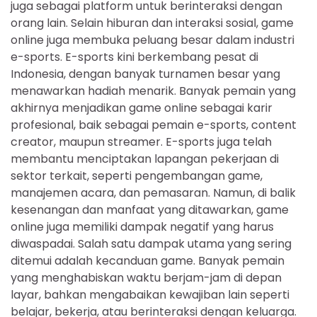
juga sebagai platform untuk berinteraksi dengan
orang lain. Selain hiburan dan interaksi sosial, game
online juga membuka peluang besar dalam industri
e-sports. E-sports kini berkembang pesat di
Indonesia, dengan banyak turnamen besar yang
menawarkan hadiah menarik. Banyak pemain yang
akhirnya menjadikan game online sebagai karir
profesional, baik sebagai pemain e-sports, content
creator, maupun streamer. E-sports juga telah
membantu menciptakan lapangan pekerjaan di
sektor terkait, seperti pengembangan game,
manajemen acara, dan pemasaran. Namun, di balik
kesenangan dan manfaat yang ditawarkan, game
online juga memiliki dampak negatif yang harus
diwaspadai. Salah satu dampak utama yang sering
ditemui adalah kecanduan game. Banyak pemain
yang menghabiskan waktu berjam-jam di depan
layar, bahkan mengabaikan kewajiban lain seperti
belajar, bekerja, atau berinteraksi dengan keluarga.