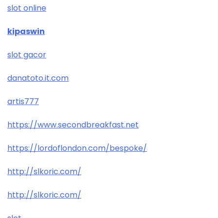
slot online
kipaswin
slot gacor
danatoto.it.com
artis777
https://www.secondbreakfast.net
https://lordoflondon.com/bespoke/
http://slkoric.com/
http://slkoric.com/