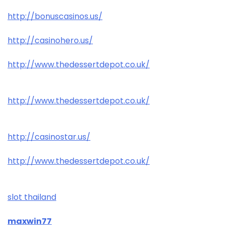
http://bonuscasinos.us/
http://casinohero.us/
http://www.thedessertdepot.co.uk/
http://www.thedessertdepot.co.uk/
http://casinostar.us/
http://www.thedessertdepot.co.uk/
slot thailand
maxwin77