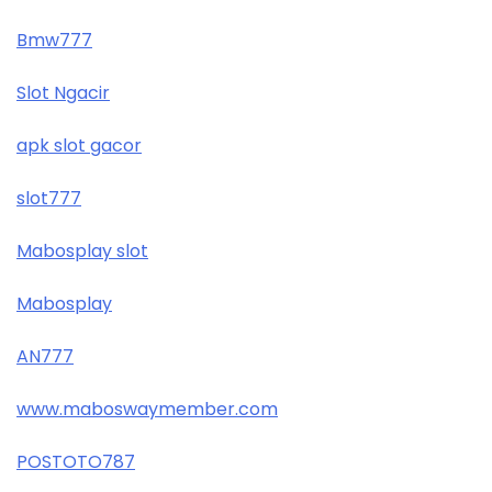
Bmw777
Slot Ngacir
apk slot gacor
slot777
Mabosplay slot
Mabosplay
AN777
www.maboswaymember.com
POSTOTO787