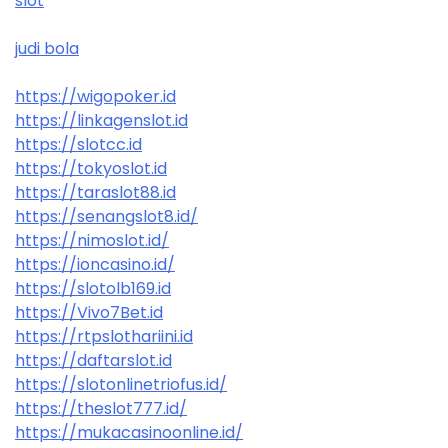
slot
judi bola
https://wigopoker.id
https://linkagenslot.id
https://slotcc.id
https://tokyoslot.id
https://taraslot88.id
https://senangslot8.id/
https://nimoslot.id/
https://ioncasino.id/
https://slotolb169.id
https://Vivo7Bet.id
https://rtpslothariini.id
https://daftarslot.id
https://slotonlinetriofus.id/
https://theslot777.id/
https://mukacasinoonline.id/