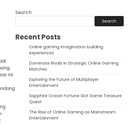
Search
Search
Recent Posts
Online gaming imagination building
experiences
adi
Dominate Rivals In Strategic Online Gaming
uang,
Matches
ar ini
Exploring the Future of Multiplayer
Entertainment
pandang
Sapphire Ocean Fortune Slot Game Treasure
Quest
ang
The Rise of Online Gaming as Mainstream
h
Entertainment
k