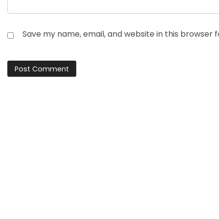
Save my name, email, and website in this browser 