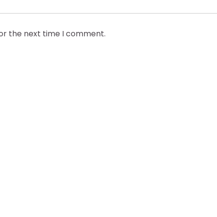
for the next time I comment.