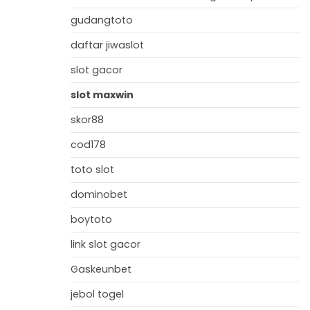
gudangtoto
daftar jiwaslot
slot gacor
slot maxwin
skor88
cod178
toto slot
dominobet
boytoto
link slot gacor
Gaskeunbet
jebol togel