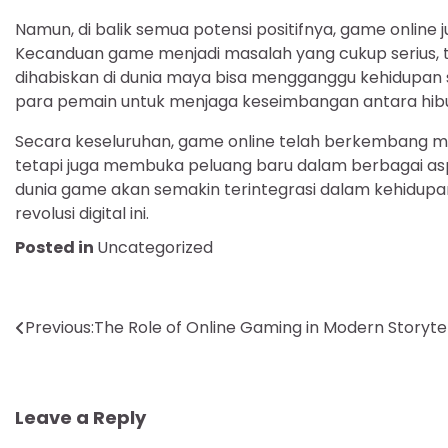
Namun, di balik semua potensi positifnya, game online j
Kecanduan game menjadi masalah yang cukup serius, t
dihabiskan di dunia maya bisa mengganggu kehidupan so
para pemain untuk menjaga keseimbangan antara hib
Secara keseluruhan, game online telah berkembang me
tetapi juga membuka peluang baru dalam berbagai as
dunia game akan semakin terintegrasi dalam kehidupa
revolusi digital ini.
Posted in
Uncategorized
Post
Previous:
The Role of Online Gaming in Modern Storytel
navigation
Leave a Reply