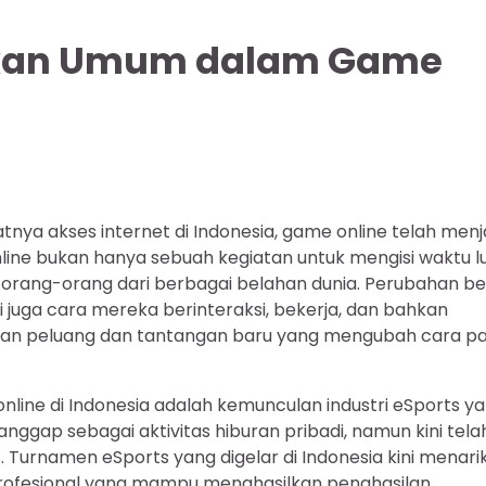
akan Umum dalam Game
ya akses internet di Indonesia, game online telah menj
nline bukan hanya sebuah kegiatan untuk mengisi waktu l
orang-orang dari berbagai belahan dunia. Perubahan bes
juga cara mereka berinteraksi, bekerja, dan bahkan
rkan peluang dan tantangan baru yang mengubah cara 
nline di Indonesia adalah kemunculan industri eSports y
ggap sebagai aktivitas hiburan pribadi, namun kini tela
. Turnamen eSports yang digelar di Indonesia kini menari
rofesional yang mampu menghasilkan penghasilan