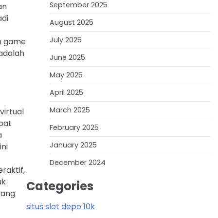
September 2025
an
di
August 2025
July 2025
in game
adalah
June 2025
May 2025
April 2025
March 2025
irtual
pat
February 2025
a
January 2025
ni
December 2024
raktif,
uk
Categories
yang
situs slot depo 10k