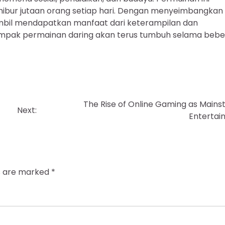
ibur jutaan orang setiap hari. Dengan menyeimbangkan
mbil mendapatkan manfaat dari keterampilan dan
Dampak permainan daring akan terus tumbuh selama beb
The Rise of Online Gaming as Main
Next:
Entertai
ds are marked
*