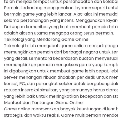
telah menjadi tempat untuk persahabatan dan kolabora
Pemain terkadang menggunakan layanan seperti untu
bermain game yang lebih lancar. Alat-alat ini memud
selama pertandingan yang intens. Menggunakan layana
Dukungan komunitas yang kuat membuat pemain tetap te
adalah alasan utama mengapa orang terus bermain.
Teknologi yang Mendorong Game Online
Teknologi telah mengubah game online menjadi penga
memungkinkan pemain dari berbagai negara untuk terh
yang detail, sementara kecerdasan buatan menyesuaik
memungkinkan pemain mengakses game yang kompleks
ini digabungkan untuk membuat game lebih cepat, lebih
Server menangani ribuan tindakan per detik untuk me
konsol, PC, dan perangkat seluler untuk bergabung 
ratusan interaksi simultan, yang semuanya harus dipr
yang lebih baik untuk meningkatkan kecepatan dan stabi
Manfaat dan Tantangan Game Online
Game online menawarkan banyak keuntungan di luar hi
strategis, dan waktu reaksi. Game multipemain mendo