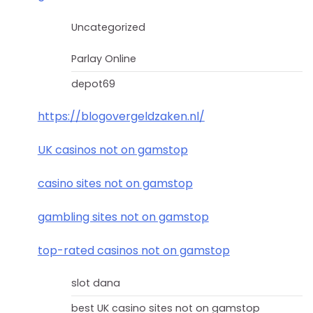
Uncategorized
Parlay Online
depot69
https://blogovergeldzaken.nl/
UK casinos not on gamstop
casino sites not on gamstop
gambling sites not on gamstop
top-rated casinos not on gamstop
slot dana
best UK casino sites not on gamstop