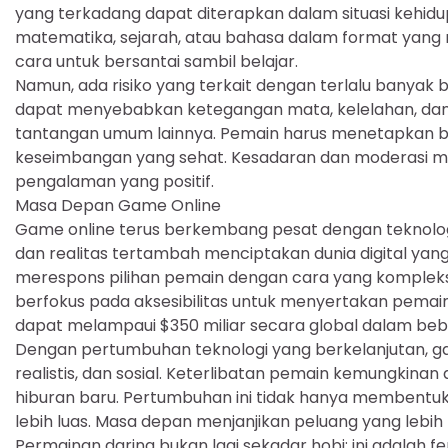
yang terkadang dapat diterapkan dalam situasi kehi
matematika, sejarah, atau bahasa dalam format yang
cara untuk bersantai sambil belajar.
Namun, ada risiko yang terkait dengan terlalu bany
dapat menyebabkan ketegangan mata, kelelahan, dan 
tantangan umum lainnya. Pemain harus menetapkan ba
keseimbangan yang sehat. Kesadaran dan moderasi 
pengalaman yang positif.
Masa Depan Game Online
Game online terus berkembang pesat dengan teknolog
dan realitas tertambah menciptakan dunia digital yan
merespons pilihan pemain dengan cara yang komplek
berfokus pada aksesibilitas untuk menyertakan pemain d
dapat melampaui $350 miliar secara global dalam be
Dengan pertumbuhan teknologi yang berkelanjutan, ga
realistis, dan sosial. Keterlibatan pemain kemungki
hiburan baru. Pertumbuhan ini tidak hanya membentuk in
lebih luas. Masa depan menjanjikan peluang yang lebih
Permainan daring bukan lagi sekadar hobi; ini adalah f