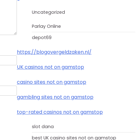
Uncategorized
Parlay Online
depot69
https://blogovergeldzaken.nl/
UK casinos not on gamstop
casino sites not on gamstop
gambling sites not on gamstop
top-rated casinos not on gamstop
slot dana
best UK casino sites not on gamstop