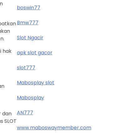
an
boswin77
Bmw777
apatkan
akan
Slot Ngacir
n.
i hak
apk slot gacor
slot777
Mabosplay slot
an
Mabosplay
AN777
r dan
us SLOT
www.maboswaymember.com