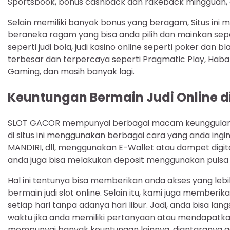
Sportsbook, bonus cashback dan rakeback mingguan, d
Selain memiliki banyak bonus yang beragam, Situs ini
beraneka ragam yang bisa anda pilih dan mainkan seper
seperti judi bola, judi kasino online seperti poker dan bl
terbesar dan terpercaya seperti Pragmatic Play, Haba
Gaming, dan masih banyak lagi.
Keuntungan Bermain Judi Online d
SLOT GACOR mempunyai berbagai macam keunggulan m
di situs ini menggunakan berbagai cara yang anda ingink
MANDIRI, dll, menggunakan E-Wallet atau dompet digital
anda juga bisa melakukan deposit menggunakan pulsa p
Hal ini tentunya bisa memberikan anda akses yang leb
bermain judi slot online. Selain itu, kami juga member
setiap hari tanpa adanya hari libur. Jadi, anda bisa 
waktu jika anda memiliki pertanyaan atau mendapatkan m
mempunyai banyak keuntungan lainnya, diantaranya a