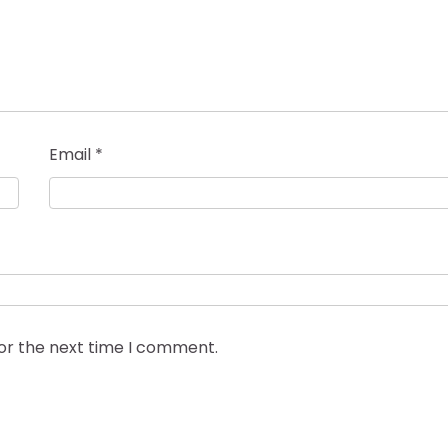
Email
*
for the next time I comment.