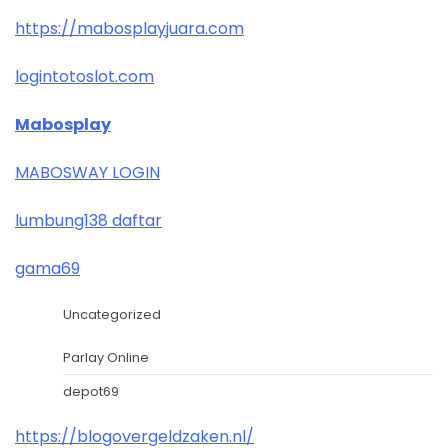
https://mabosplayjuara.com
logintotoslot.com
Mabosplay
MABOSWAY LOGIN
lumbung138 daftar
gama69
Uncategorized
Parlay Online
depot69
https://blogovergeldzaken.nl/