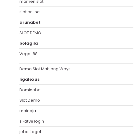
mamen slot
slot online
arunabet
SLOT DEMO
bolagila
Vegas88
Demo Slot Mahjong Ways
ligalexus
Dominobet
Slot Demo
mainaja
sikat88 login
jebol togel