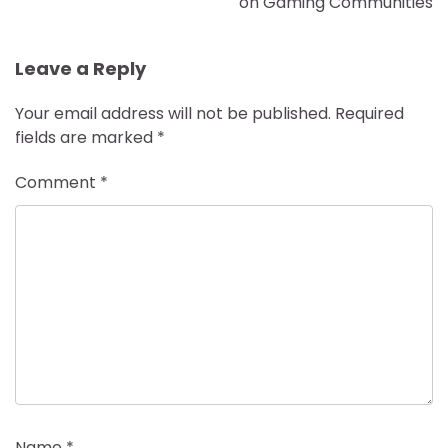
on Gaming Communities
Leave a Reply
Your email address will not be published.
Required
fields are marked
*
Comment
*
Name
*