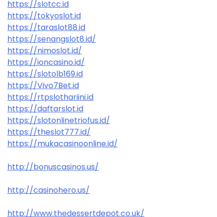
https://slotcc.id
https://tokyoslot.id
https://taraslot88.id
https://senangslot8.id/
https://nimoslot.id/
https://ioncasino.id/
https://slotolb169.id
https://Vivo7Bet.id
https://rtpslothariini.id
https://daftarslot.id
https://slotonlinetriofus.id/
https://theslot777.id/
https://mukacasinoonline.id/
http://bonuscasinos.us/
http://casinohero.us/
http://www.thedessertdepot.co.uk/