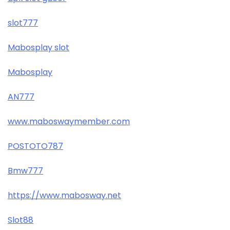
slot777
Mabosplay slot
Mabosplay
AN777
www.maboswaymember.com
POSTOTO787
Bmw777
https://www.mabosway.net
Slot88