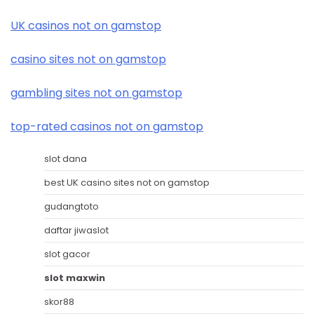
UK casinos not on gamstop
casino sites not on gamstop
gambling sites not on gamstop
top-rated casinos not on gamstop
slot dana
best UK casino sites not on gamstop
gudangtoto
daftar jiwaslot
slot gacor
slot maxwin
skor88