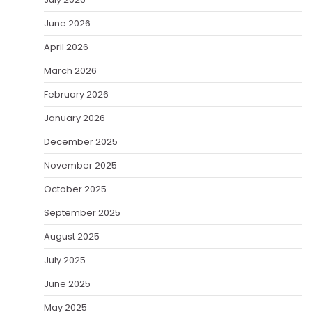
June 2026
April 2026
March 2026
February 2026
January 2026
December 2025
November 2025
October 2025
September 2025
August 2025
July 2025
June 2025
May 2025