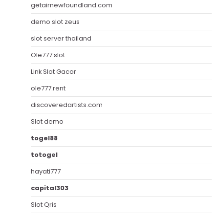
getairnewfoundland.com
demo slot zeus
slot server thailand
Ole777 slot
Link Slot Gacor
ole777.rent
discoveredartists.com
Slot demo
togel88
totogel
hayati777
capital303
Slot Qris