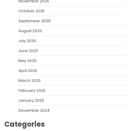
November 2025
October 2025
September 2025
August 2025
July 2025
June 2025
May 2025
April 2025
March 2025
February 2025
January 2025
December 2024
Categories