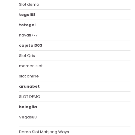
Slot demo
togel88
totogel
hayati777
capital303
Slot Qris
mamen slot
slot online
arunabet
SLOT DEMO
bolagila
Vegas88
Demo Slot Mahjong Ways