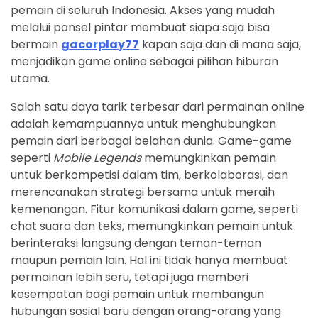
pemain di seluruh Indonesia. Akses yang mudah
melalui ponsel pintar membuat siapa saja bisa
bermain
gacorplay77
kapan saja dan di mana saja,
menjadikan game online sebagai pilihan hiburan
utama.
Salah satu daya tarik terbesar dari permainan online
adalah kemampuannya untuk menghubungkan
pemain dari berbagai belahan dunia. Game-game
seperti
Mobile Legends
memungkinkan pemain
untuk berkompetisi dalam tim, berkolaborasi, dan
merencanakan strategi bersama untuk meraih
kemenangan. Fitur komunikasi dalam game, seperti
chat suara dan teks, memungkinkan pemain untuk
berinteraksi langsung dengan teman-teman
maupun pemain lain. Hal ini tidak hanya membuat
permainan lebih seru, tetapi juga memberi
kesempatan bagi pemain untuk membangun
hubungan sosial baru dengan orang-orang yang