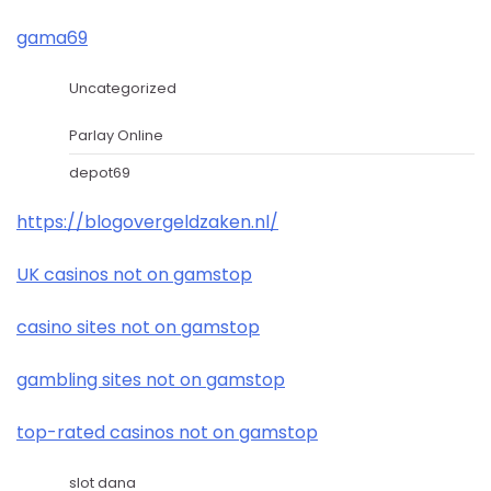
gama69
Uncategorized
Parlay Online
depot69
https://blogovergeldzaken.nl/
UK casinos not on gamstop
casino sites not on gamstop
gambling sites not on gamstop
top-rated casinos not on gamstop
slot dana