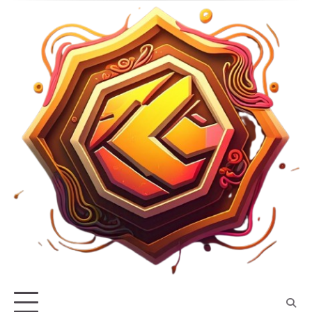
Skip
to
content