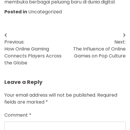
membuka berbagai peluang baru di dunia digital.
Posted in
Uncategorized
Post
Previous:
Next:
navigation
How Online Gaming
The Influence of Online
Connects Players Across
Games on Pop Culture
the Globe
Leave a Reply
Your email address will not be published.
Required
fields are marked
*
Comment
*