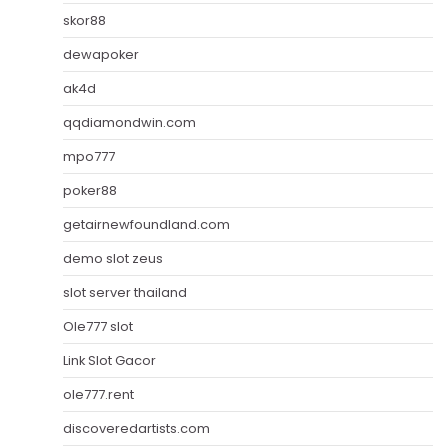
skor88
dewapoker
ak4d
qqdiamondwin.com
mpo777
poker88
getairnewfoundland.com
demo slot zeus
slot server thailand
Ole777 slot
Link Slot Gacor
ole777.rent
discoveredartists.com