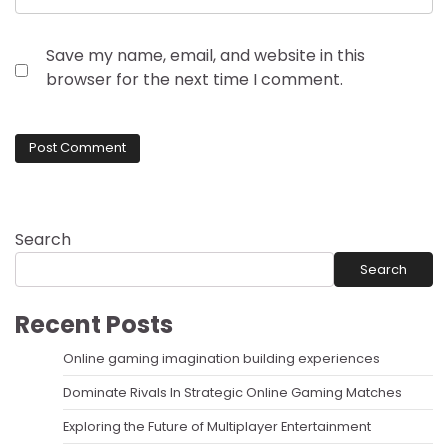
Save my name, email, and website in this
browser for the next time I comment.
Search
Search
Recent Posts
Online gaming imagination building experiences
Dominate Rivals In Strategic Online Gaming Matches
Exploring the Future of Multiplayer Entertainment