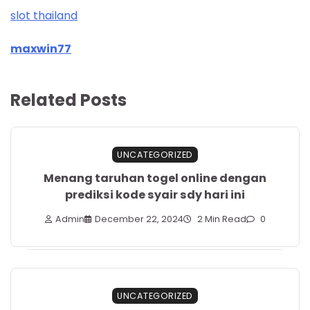
slot thailand
maxwin77
Related Posts
UNCATEGORIZED
Menang taruhan togel online dengan
prediksi kode syair sdy hari ini
Admin
December 22, 2024
2 Min Read
0
UNCATEGORIZED