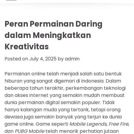
Peran Permainan Daring
dalam Meningkatkan
Kreativitas
Posted on
July 4, 2025
by
admin
Permainan online telah menjadi salah satu bentuk
hiburan yang sangat digemari di Indonesia. Dalam
beberapa tahun terakhir, perkembangan teknologi
dan akses internet yang semakin mudah membuat
dunia permainan digital semakin populer. Tidak
hanya kalangan muda yang tertarik, tetapi orang
dewasa juga semakin banyak yang terjun ke dunia
game online. Game seperti
Mobile Legends
,
Free Fire
,
dan
PUBG Mobile
telah menarik perhatian jutaan