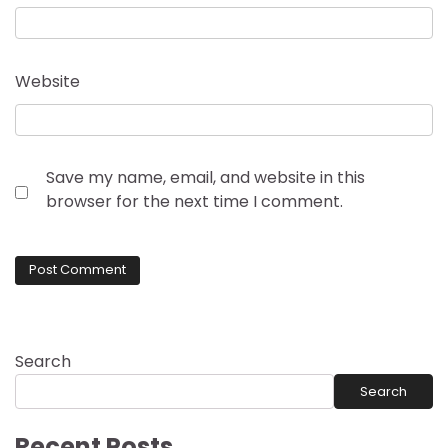
Website
Save my name, email, and website in this
browser for the next time I comment.
Search
Search
Recent Posts