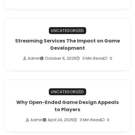
UNCATEGORIZED
Streaming Services The Impact on Game
Development
Admin
October 6, 2025
3 Min Read
0
UNCATEGORIZED
Why Open-Ended Game Design Appeals
to Players
Admin
April 24, 2025
3 Min Read
0