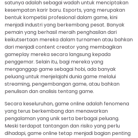
satunya adalah sebagai wadah untuk menciptakan
kesempatan karir baru. Esports, yang merupakan
bentuk kompetisi profesional dalam game, kini
menjadi industri yang berkembang pesat. Banyak
pemain yang berhasil meraih penghasilan dari
keikutsertaan mereka dalam turnamen atau bahkan
dari menjadi content creator yang membagikan
gameplay mereka secara langsung kepada
penggemar. Selain itu, bagi mereka yang
menganggap game sebagai hobi, ada banyak
peluang untuk menjelajahi dunia game melalui
streaming, pengembangan game, atau bahkan
penulisan dan analisis tentang game.
Secara keseluruhan, game online adalah fenomena
yang terus berkembang dan menawarkan
pengalaman yang unik serta berbagai peluang.
Meski terdapat tantangan dan risiko yang perlu
dihadapi, game online tetap menjadi bagian penting