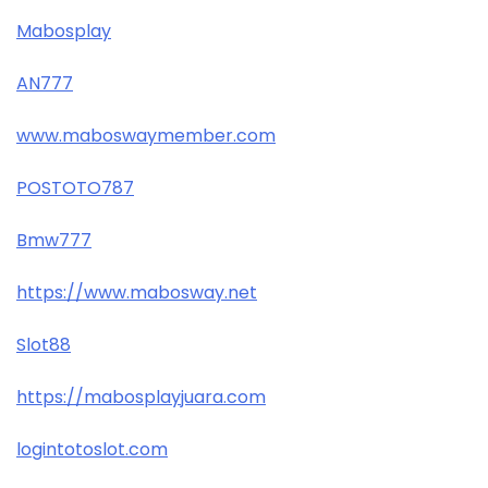
Mabosplay
AN777
www.maboswaymember.com
POSTOTO787
Bmw777
https://www.mabosway.net
Slot88
https://mabosplayjuara.com
logintotoslot.com