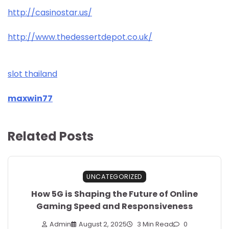
http://casinostar.us/
http://www.thedessertdepot.co.uk/
slot thailand
maxwin77
Related Posts
UNCATEGORIZED
How 5G is Shaping the Future of Online
Gaming Speed and Responsiveness
Admin
August 2, 2025
3 Min Read
0