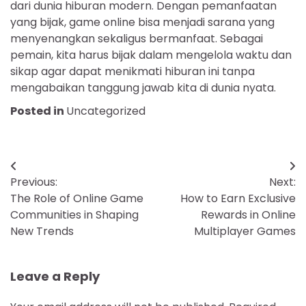
dari dunia hiburan modern. Dengan pemanfaatan
yang bijak, game online bisa menjadi sarana yang
menyenangkan sekaligus bermanfaat. Sebagai
pemain, kita harus bijak dalam mengelola waktu dan
sikap agar dapat menikmati hiburan ini tanpa
mengabaikan tanggung jawab kita di dunia nyata.
Posted in
Uncategorized
Post
Previous:
Next:
navigation
The Role of Online Game
How to Earn Exclusive
Communities in Shaping
Rewards in Online
New Trends
Multiplayer Games
Leave a Reply