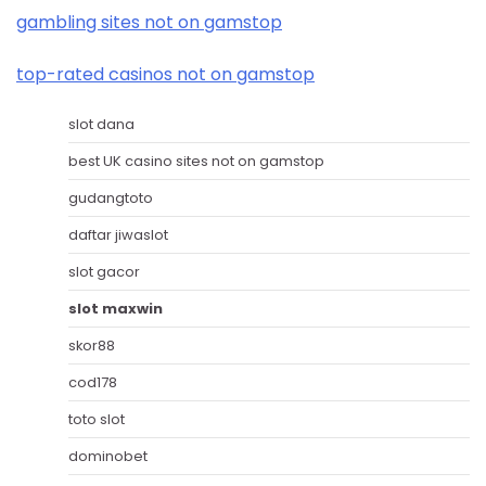
gambling sites not on gamstop
top-rated casinos not on gamstop
slot dana
best UK casino sites not on gamstop
gudangtoto
daftar jiwaslot
slot gacor
slot maxwin
skor88
cod178
toto slot
dominobet