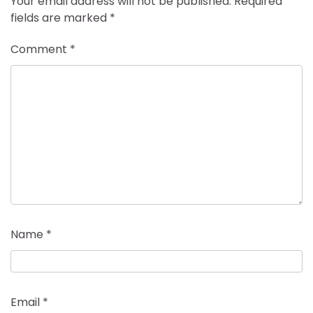
Your email address will not be published.
Required
fields are marked
*
Comment
*
Name
*
Email
*