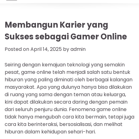
Membangun Karier yang
Sukses sebagai Gamer Online
Posted on
April 14, 2025
by
admin
Seiring dengan kemajuan teknologi yang semakin
pesat, game online telah menjadi salah satu bentuk
hiburan yang paling diminati oleh berbagai kalangan
masyarakat. Apa yang dulunya hanya bisa dilakukan
di ruang yang sama dengan teman atau keluarga,
kini dapat dilakukan secara daring dengan pemain
dari seluruh penjuru dunia. Fenomena game online
tidak hanya mengubah cara kita bermain, tetapi juga
cara kita berinteraksi, bersosialisasi, dan melihat
hiburan dalam kehidupan sehari-hari.