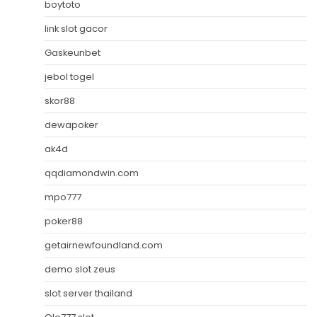
boytoto
link slot gacor
Gaskeunbet
jebol togel
skor88
dewapoker
ak4d
qqdiamondwin.com
mpo777
poker88
getairnewfoundland.com
demo slot zeus
slot server thailand