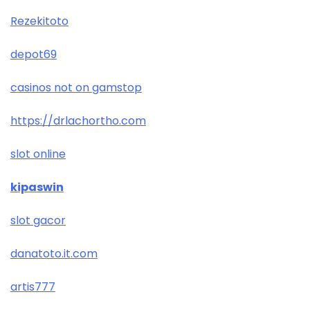
Rezekitoto
depot69
casinos not on gamstop
https://drlachortho.com
slot online
kipaswin
slot gacor
danatoto.it.com
artis777