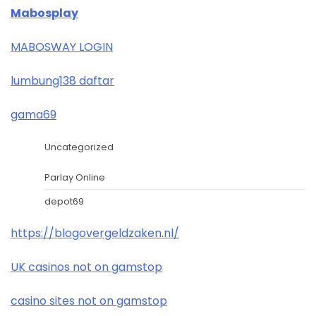
Mabosplay
MABOSWAY LOGIN
lumbung138 daftar
gama69
Uncategorized
Parlay Online
depot69
https://blogovergeldzaken.nl/
UK casinos not on gamstop
casino sites not on gamstop