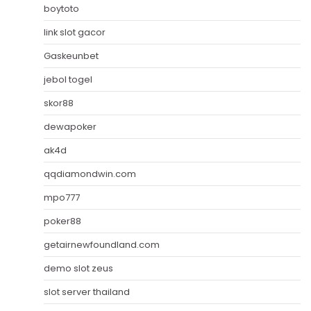
boytoto
link slot gacor
Gaskeunbet
jebol togel
skor88
dewapoker
ak4d
qqdiamondwin.com
mpo777
poker88
getairnewfoundland.com
demo slot zeus
slot server thailand