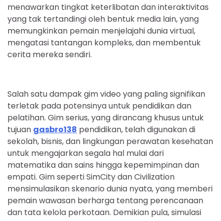
menawarkan tingkat keterlibatan dan interaktivitas
yang tak tertandingi oleh bentuk media lain, yang
memungkinkan pemain menjelajahi dunia virtual,
mengatasi tantangan kompleks, dan membentuk
cerita mereka sendiri.
Salah satu dampak gim video yang paling signifikan
terletak pada potensinya untuk pendidikan dan
pelatihan. Gim serius, yang dirancang khusus untuk
tujuan
gasbro138
pendidikan, telah digunakan di
sekolah, bisnis, dan lingkungan perawatan kesehatan
untuk mengajarkan segala hal mulai dari
matematika dan sains hingga kepemimpinan dan
empati. Gim seperti SimCity dan Civilization
mensimulasikan skenario dunia nyata, yang memberi
pemain wawasan berharga tentang perencanaan
dan tata kelola perkotaan. Demikian pula, simulasi