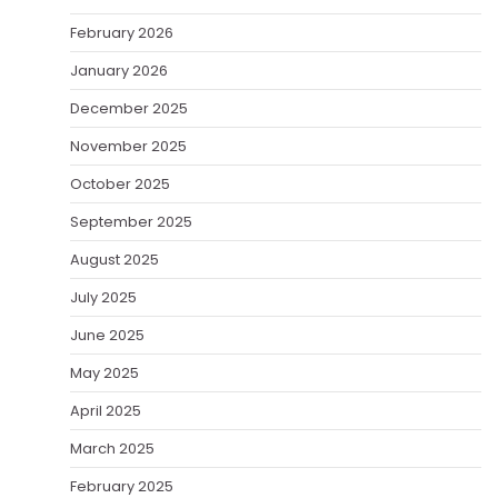
February 2026
January 2026
December 2025
November 2025
October 2025
September 2025
August 2025
July 2025
June 2025
May 2025
April 2025
March 2025
February 2025