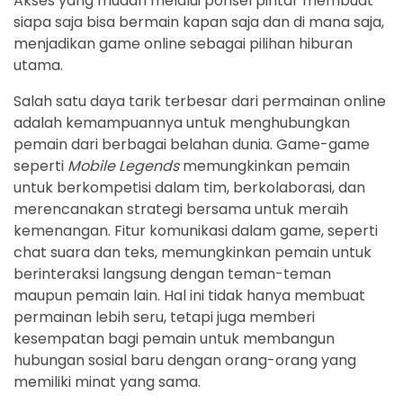
Akses yang mudah melalui ponsel pintar membuat
siapa saja bisa bermain kapan saja dan di mana saja,
menjadikan game online sebagai pilihan hiburan
utama.
Salah satu daya tarik terbesar dari permainan online
adalah kemampuannya untuk menghubungkan
pemain dari berbagai belahan dunia. Game-game
seperti
Mobile Legends
memungkinkan pemain
untuk berkompetisi dalam tim, berkolaborasi, dan
merencanakan strategi bersama untuk meraih
kemenangan. Fitur komunikasi dalam game, seperti
chat suara dan teks, memungkinkan pemain untuk
berinteraksi langsung dengan teman-teman
maupun pemain lain. Hal ini tidak hanya membuat
permainan lebih seru, tetapi juga memberi
kesempatan bagi pemain untuk membangun
hubungan sosial baru dengan orang-orang yang
memiliki minat yang sama.