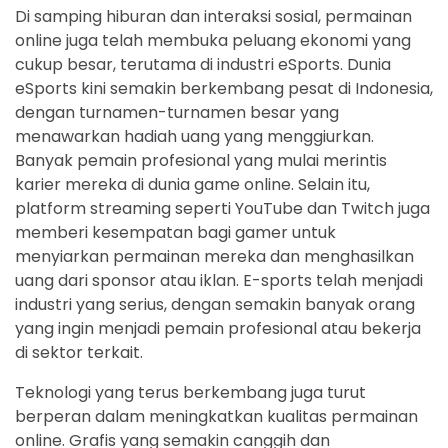
Di samping hiburan dan interaksi sosial, permainan
online juga telah membuka peluang ekonomi yang
cukup besar, terutama di industri eSports. Dunia
eSports kini semakin berkembang pesat di Indonesia,
dengan turnamen-turnamen besar yang
menawarkan hadiah uang yang menggiurkan.
Banyak pemain profesional yang mulai merintis
karier mereka di dunia game online. Selain itu,
platform streaming seperti YouTube dan Twitch juga
memberi kesempatan bagi gamer untuk
menyiarkan permainan mereka dan menghasilkan
uang dari sponsor atau iklan. E-sports telah menjadi
industri yang serius, dengan semakin banyak orang
yang ingin menjadi pemain profesional atau bekerja
di sektor terkait.
Teknologi yang terus berkembang juga turut
berperan dalam meningkatkan kualitas permainan
online. Grafis yang semakin canggih dan