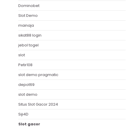
Dominobet
Slot Demo
mainaja
sikat88 login
jebol togel
slot
Petir108
slot demo pragmatic
depot69
slot demo
Situs Slot Gacor 2024
Siji4D
Slot gacor