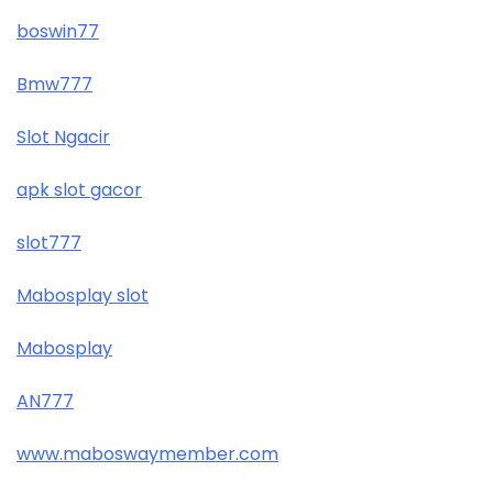
boswin77
Bmw777
Slot Ngacir
apk slot gacor
slot777
Mabosplay slot
Mabosplay
AN777
www.maboswaymember.com