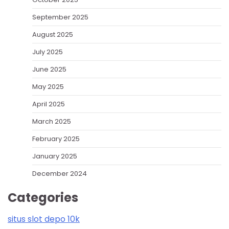
September 2025
August 2025
July 2025
June 2025
May 2025
April 2025
March 2025
February 2025
January 2025
December 2024
Categories
situs slot depo 10k