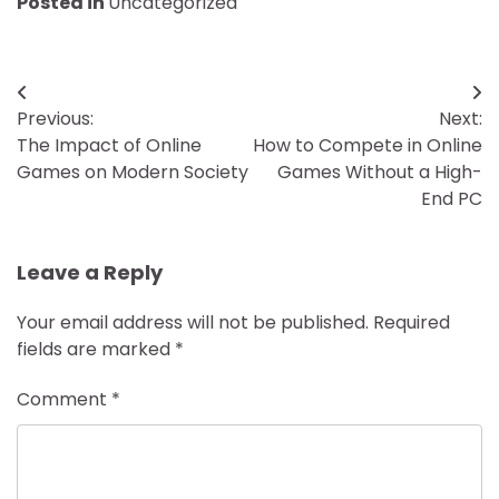
Posted in
Uncategorized
Post
Previous:
Next:
navigation
The Impact of Online
How to Compete in Online
Games on Modern Society
Games Without a High-
End PC
Leave a Reply
Your email address will not be published.
Required
fields are marked
*
Comment
*