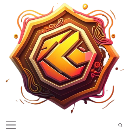
Skip
to
content