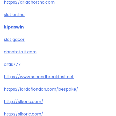
https://drlachortho.com
slot online
kipaswin
slot gacor
danatoto.it.com
artis777
https://www.secondbreakfast.net
https://lordoflondon.com/bespoke/
http://slkoric.com/
http://slkoric.com/