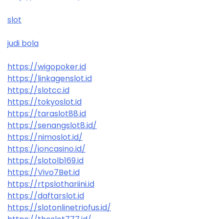
slot
judi bola
https://wigopoker.id
https://linkagenslot.id
https://slotcc.id
https://tokyoslot.id
https://taraslot88.id
https://senangslot8.id/
https://nimoslot.id/
https://ioncasino.id/
https://slotolb169.id
https://Vivo7Bet.id
https://rtpslothariini.id
https://daftarslot.id
https://slotonlinetriofus.id/