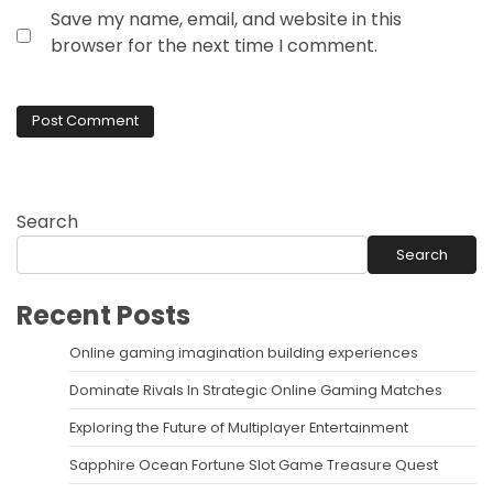
Save my name, email, and website in this
browser for the next time I comment.
Search
Search
Recent Posts
Online gaming imagination building experiences
Dominate Rivals In Strategic Online Gaming Matches
Exploring the Future of Multiplayer Entertainment
Sapphire Ocean Fortune Slot Game Treasure Quest