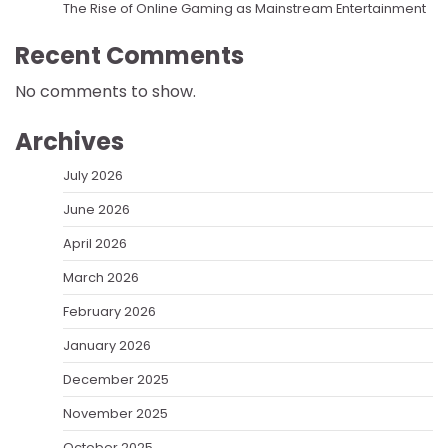
The Rise of Online Gaming as Mainstream Entertainment
Recent Comments
No comments to show.
Archives
July 2026
June 2026
April 2026
March 2026
February 2026
January 2026
December 2025
November 2025
October 2025