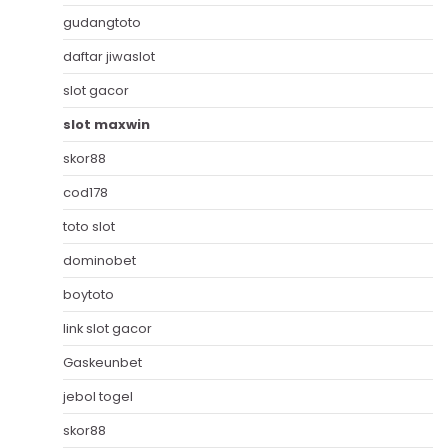
gudangtoto
daftar jiwaslot
slot gacor
slot maxwin
skor88
cod178
toto slot
dominobet
boytoto
link slot gacor
Gaskeunbet
jebol togel
skor88