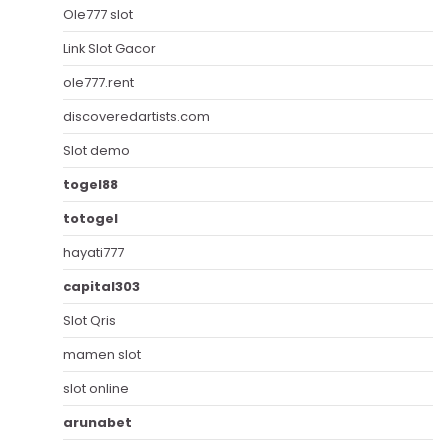
Ole777 slot
Link Slot Gacor
ole777.rent
discoveredartists.com
Slot demo
togel88
totogel
hayati777
capital303
Slot Qris
mamen slot
slot online
arunabet