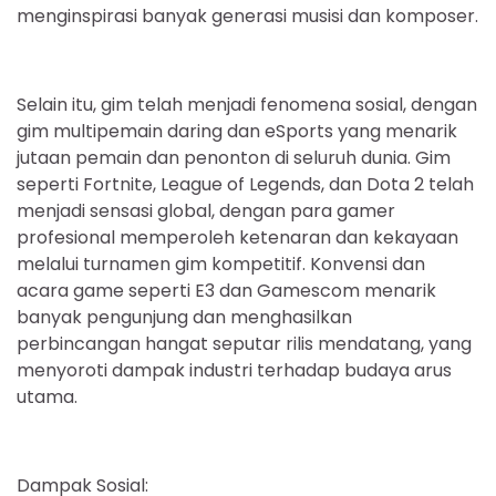
menginspirasi banyak generasi musisi dan komposer.
Selain itu, gim telah menjadi fenomena sosial, dengan
gim multipemain daring dan eSports yang menarik
jutaan pemain dan penonton di seluruh dunia. Gim
seperti Fortnite, League of Legends, dan Dota 2 telah
menjadi sensasi global, dengan para gamer
profesional memperoleh ketenaran dan kekayaan
melalui turnamen gim kompetitif. Konvensi dan
acara game seperti E3 dan Gamescom menarik
banyak pengunjung dan menghasilkan
perbincangan hangat seputar rilis mendatang, yang
menyoroti dampak industri terhadap budaya arus
utama.
Dampak Sosial: