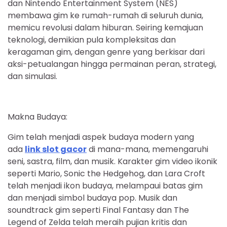
dan Nintendo Entertainment System (NES)
membawa gim ke rumah-rumah di seluruh dunia,
memicu revolusi dalam hiburan. Seiring kemajuan
teknologi, demikian pula kompleksitas dan
keragaman gim, dengan genre yang berkisar dari
aksi-petualangan hingga permainan peran, strategi,
dan simulasi.
Makna Budaya:
Gim telah menjadi aspek budaya modern yang
ada
link slot gacor
di mana-mana, memengaruhi
seni, sastra, film, dan musik. Karakter gim video ikonik
seperti Mario, Sonic the Hedgehog, dan Lara Croft
telah menjadi ikon budaya, melampaui batas gim
dan menjadi simbol budaya pop. Musik dan
soundtrack gim seperti Final Fantasy dan The
Legend of Zelda telah meraih pujian kritis dan