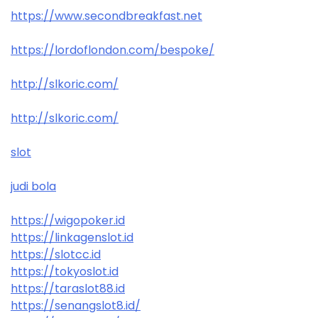
https://www.secondbreakfast.net
https://lordoflondon.com/bespoke/
http://slkoric.com/
http://slkoric.com/
slot
judi bola
https://wigopoker.id
https://linkagenslot.id
https://slotcc.id
https://tokyoslot.id
https://taraslot88.id
https://senangslot8.id/