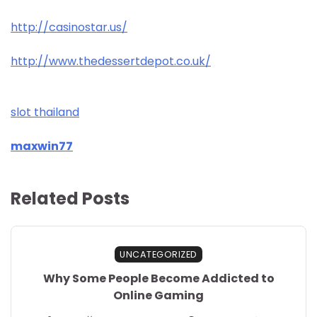
http://casinostar.us/
http://www.thedessertdepot.co.uk/
slot thailand
maxwin77
Related Posts
UNCATEGORIZED
Why Some People Become Addicted to
Online Gaming