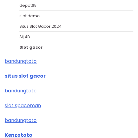
depot69
slot demo
Situs Slot Gacor 2024
Siji4D
Slot gacor
bandungtoto
situs slot gacor
bandungtoto
slot spaceman
bandungtoto
Kenzototo