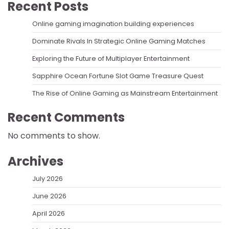
Recent Posts
Online gaming imagination building experiences
Dominate Rivals In Strategic Online Gaming Matches
Exploring the Future of Multiplayer Entertainment
Sapphire Ocean Fortune Slot Game Treasure Quest
The Rise of Online Gaming as Mainstream Entertainment
Recent Comments
No comments to show.
Archives
July 2026
June 2026
April 2026