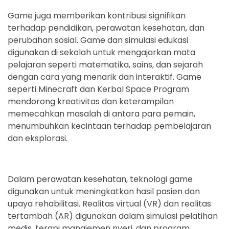
Game juga memberikan kontribusi signifikan
terhadap pendidikan, perawatan kesehatan, dan
perubahan sosial. Game dan simulasi edukasi
digunakan di sekolah untuk mengajarkan mata
pelajaran seperti matematika, sains, dan sejarah
dengan cara yang menarik dan interaktif. Game
seperti Minecraft dan Kerbal Space Program
mendorong kreativitas dan keterampilan
memecahkan masalah di antara para pemain,
menumbuhkan kecintaan terhadap pembelajaran
dan eksplorasi.
Dalam perawatan kesehatan, teknologi game
digunakan untuk meningkatkan hasil pasien dan
upaya rehabilitasi. Realitas virtual (VR) dan realitas
tertambah (AR) digunakan dalam simulasi pelatihan
medis, terapi manajemen nyeri, dan program