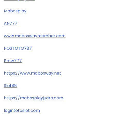
Mabosplay
AN777
www.maboswaymember.com
POSTOTO787
Bmw777
https://www.mabosway.net
Slot88
https://mabosplayjuara.com
logintotoslot.com