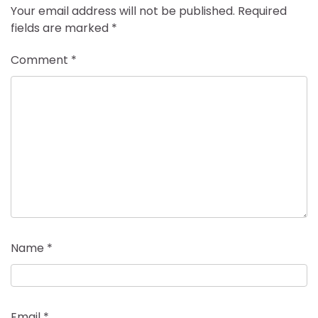
Your email address will not be published.
Required
fields are marked
*
Comment
*
Name
*
Email
*