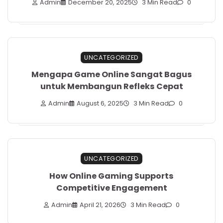
Admin
December 20, 2025
3 Min Read
0
UNCATEGORIZED
Mengapa Game Online Sangat Bagus
untuk Membangun Refleks Cepat
Admin
August 6, 2025
3 Min Read
0
UNCATEGORIZED
How Online Gaming Supports
Competitive Engagement
Admin
April 21, 2026
3 Min Read
0