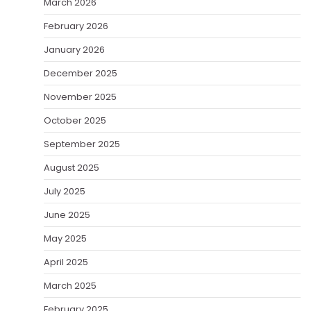
March 2026
February 2026
January 2026
December 2025
November 2025
October 2025
September 2025
August 2025
July 2025
June 2025
May 2025
April 2025
March 2025
February 2025