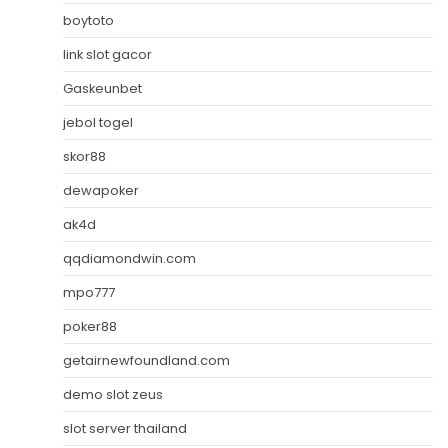
boytoto
link slot gacor
Gaskeunbet
jebol togel
skor88
dewapoker
ak4d
qqdiamondwin.com
mpo777
poker88
getairnewfoundland.com
demo slot zeus
slot server thailand