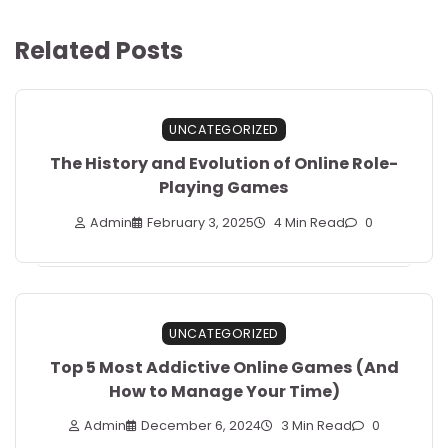
Related Posts
UNCATEGORIZED
The History and Evolution of Online Role-
Playing Games
Admin
February 3, 2025
4 Min Read
0
UNCATEGORIZED
Top 5 Most Addictive Online Games (And
How to Manage Your Time)
Admin
December 6, 2024
3 Min Read
0