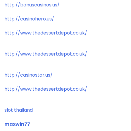
http://bonuscasinos.us/
http://casinohero.us/
http://www.thedessertdepot.co.uk/
http://www.thedessertdepot.co.uk/
http://casinostar.us/
http://www.thedessertdepot.co.uk/
slot thailand
maxwin77