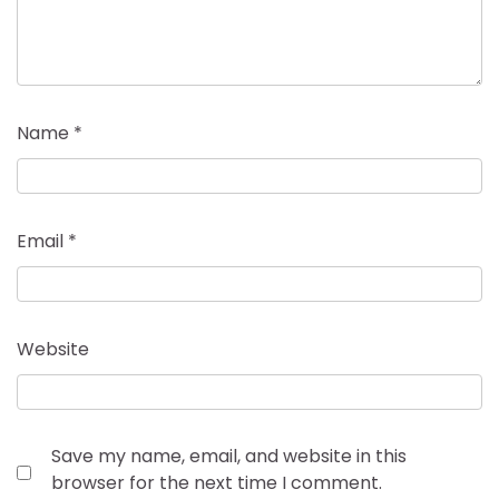
Name
*
Email
*
Website
Save my name, email, and website in this
browser for the next time I comment.