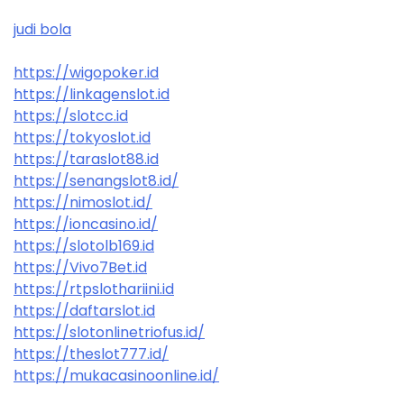
judi bola
https://wigopoker.id
https://linkagenslot.id
https://slotcc.id
https://tokyoslot.id
https://taraslot88.id
https://senangslot8.id/
https://nimoslot.id/
https://ioncasino.id/
https://slotolb169.id
https://Vivo7Bet.id
https://rtpslothariini.id
https://daftarslot.id
https://slotonlinetriofus.id/
https://theslot777.id/
https://mukacasinoonline.id/