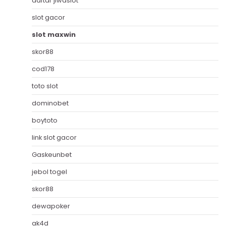
daftar jiwaslot
slot gacor
slot maxwin
skor88
cod178
toto slot
dominobet
boytoto
link slot gacor
Gaskeunbet
jebol togel
skor88
dewapoker
ak4d