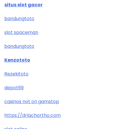
situs slot gacor
bandungtoto
slot spaceman
bandungtoto
Kenzototo
Rezekitoto
depot69
casinos not on gamstop
https://drlachortho.com