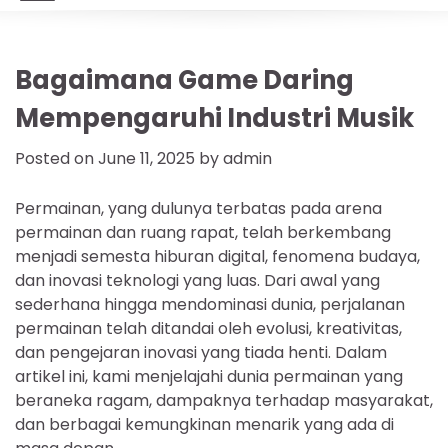
Bagaimana Game Daring
Mempengaruhi Industri Musik
Posted on
June 11, 2025
by
admin
Permainan, yang dulunya terbatas pada arena
permainan dan ruang rapat, telah berkembang
menjadi semesta hiburan digital, fenomena budaya,
dan inovasi teknologi yang luas. Dari awal yang
sederhana hingga mendominasi dunia, perjalanan
permainan telah ditandai oleh evolusi, kreativitas,
dan pengejaran inovasi yang tiada henti. Dalam
artikel ini, kami menjelajahi dunia permainan yang
beraneka ragam, dampaknya terhadap masyarakat,
dan berbagai kemungkinan menarik yang ada di