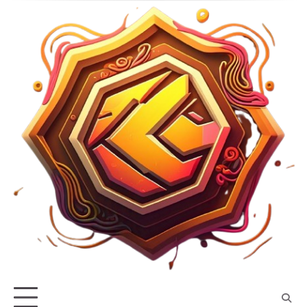
Skip
to
content