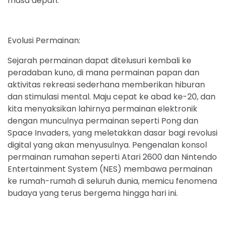
masa depan.
Evolusi Permainan:
Sejarah permainan dapat ditelusuri kembali ke
peradaban kuno, di mana permainan papan dan
aktivitas rekreasi sederhana memberikan hiburan
dan stimulasi mental. Maju cepat ke abad ke-20, dan
kita menyaksikan lahirnya permainan elektronik
dengan munculnya permainan seperti Pong dan
Space Invaders, yang meletakkan dasar bagi revolusi
digital yang akan menyusulnya. Pengenalan konsol
permainan rumahan seperti Atari 2600 dan Nintendo
Entertainment System (NES) membawa permainan
ke rumah-rumah di seluruh dunia, memicu fenomena
budaya yang terus bergema hingga hari ini.