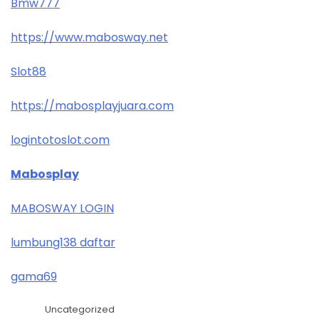
Bmw777
https://www.mabosway.net
Slot88
https://mabosplayjuara.com
logintotoslot.com
Mabosplay
MABOSWAY LOGIN
lumbung138 daftar
gama69
Uncategorized