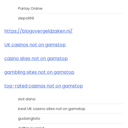
Parlay Online
depot69
https://blogovergeldzaken.nl/
UK casinos not on gamstop
casino sites not on gamstop
gambling sites not on gamstop
top-rated casinos not on gamstop
slot dana
best UK casino sites not on gamstop
gudangtoto