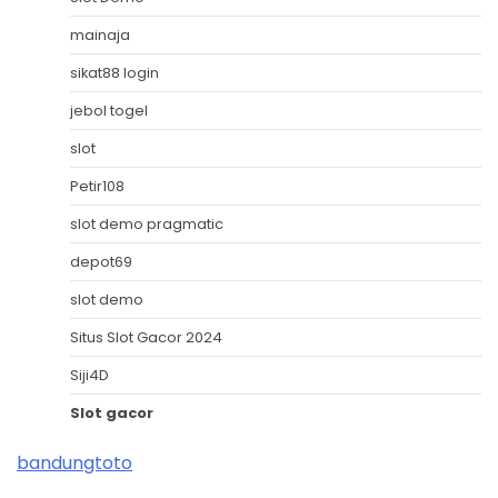
mainaja
sikat88 login
jebol togel
slot
Petir108
slot demo pragmatic
depot69
slot demo
Situs Slot Gacor 2024
Siji4D
Slot gacor
bandungtoto